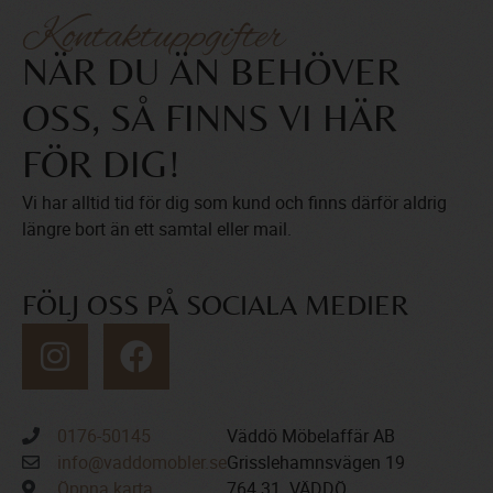
Kontaktuppgifter
NÄR DU ÄN BEHÖVER
OSS, SÅ FINNS VI HÄR
FÖR DIG!
Vi har alltid tid för dig som kund och finns därför aldrig
längre bort än ett samtal eller mail.
FÖLJ OSS PÅ SOCIALA MEDIER
0176-50145
Väddö Möbelaffär AB
info@vaddomobler.se
Grisslehamnsvägen 19
Öppna karta
764 31 VÄDDÖ