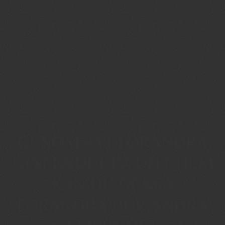
GENOM ATT FÖRÄNDRA
UTSEENDET PÅ DITT HEM
KAN DU OCKSÅ
FÖRÄNDRA HUR ANDRA