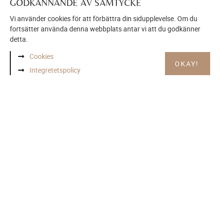
GODKÄNNANDE AV SAMTYCKE
Vi använder cookies för att förbättra din sidupplevelse. Om du
fortsätter använda denna webbplats antar vi att du godkänner
detta.
Cookies
OKAY!
Integretetspolicy
HJÄLP MED INREDNING?
Vi utför inredningsuppdrag till dig som privatperson,
företagare eller ansvarig för offentliga miljöer.
LÄS OM INREDNINGSHJÄLP
ÖPPETIDER