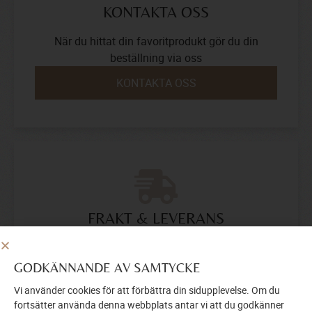
KONTAKTA OSS
När du hittat din favoritprodukt gör du din
beställning via oss
KONTAKTA OSS
FRAKT & LEVERANS
Vi levererar och monterar din produkt samt
erbjuder möjlighet till släp.
GODKÄNNANDE AV SAMTYCKE
FRAKT & LEVERANS
Vi använder cookies för att förbättra din sidupplevelse. Om du
fortsätter använda denna webbplats antar vi att du godkänner