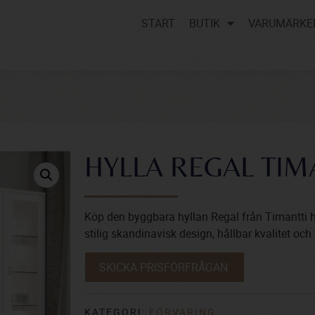
START
BUTIK
VARUMÄRKE
HYLLA REGAL TIM
Köp den byggbara hyllan Regal från Timantti h
stilig skandinavisk design, hållbar kvalitet och
SKICKA PRISFÖRFRÅGAN
KATEGORI:
FÖRVARING