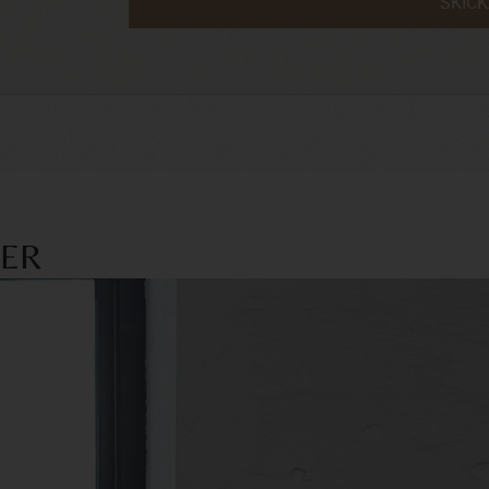
SKIC
TER