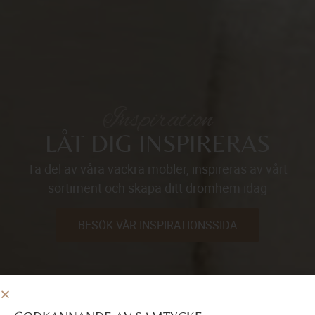
Inspiration
LÅT DIG INSPIRERAS
Ta del av våra vackra möbler, inspireras av vårt
sortiment och skapa ditt drömhem idag
BESÖK VÅR INSPIRATIONSSIDA