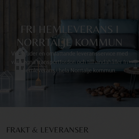
FRI HEMLEVERANS I
NORRTÄLJE KOMMUN
Vi erbjuder en omfattande leveransservice med
våra egna transportfordon och tillhandahåller fri
hemleverans i hela Norrtälje kommun.
FRAKT & LEVERANSER