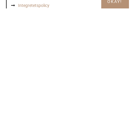
OKAY!
Integretetspolicy