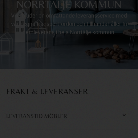
NORRTÄLJE KOMMUN
Vi erbjuder en omfattande leveransservice med
våra egna transportfordon och tillhandahåller fri
hemleverans i hela Norrtälje kommun.
FRAKT & LEVERANSER
LEVERANSTID MÖBLER