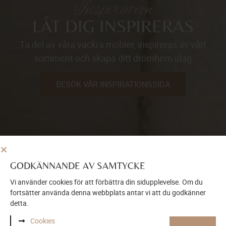
Inspiration
LÅT DIG INSPIRERAS
Ta del av våra vackra möbler, inspireras av vårt
sortiment och skapa ditt drömhem idag
BESÖK VÅR INSPIRATIONSSIDA
GODKÄNNANDE AV SAMTYCKE
Vi använder cookies för att förbättra din sidupplevelse. Om du
fortsätter använda denna webbplats antar vi att du godkänner
detta.
Cookies