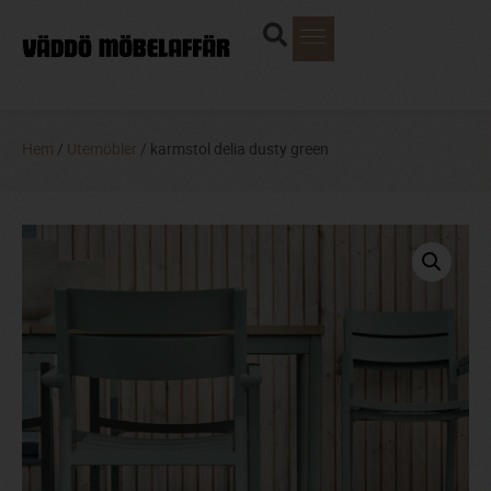
Hem
/
Utemöbler
/ karmstol delia dusty green