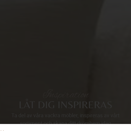
Inspiration
LÅT DIG INSPIRERAS
Ta del av våra vackra möbler, inspireras av vårt
sortiment och skapa ditt drömhem idag