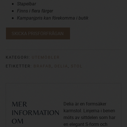
Stapelbar
Finns i flera färger
Kampanjpris kan förekomma i butik
SKICKA PRISFÖRFRÅGAN
KATEGORI:
UTEMÖBLER
ETIKETTER:
BRAFAB
,
DELIA
,
STOL
Delia är en formsäker
MER
karmstol. Linjerna i benen
INFORMATION
möts av sittdelen som har
OM
en elegant S-form och