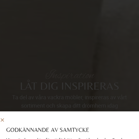
Inspiration
LÅT DIG INSPIRERAS
Ta del av våra vackra möbler, inspireras av vårt
sortiment och skapa ditt drömhem idag
BESÖK VÅR INSPIRATIONSSIDA
GODKÄNNANDE AV SAMTYCKE