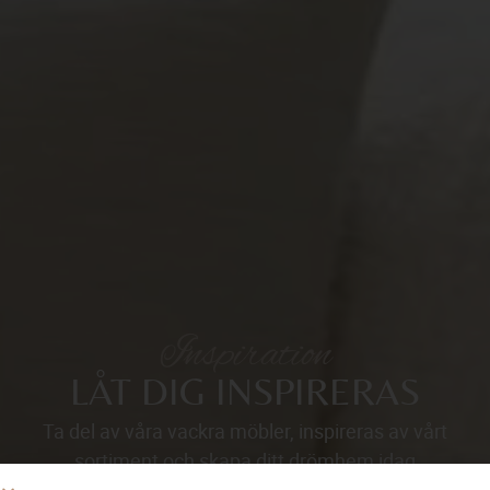
Inspiration
LÅT DIG INSPIRERAS
Ta del av våra vackra möbler, inspireras av vårt
sortiment och skapa ditt drömhem idag