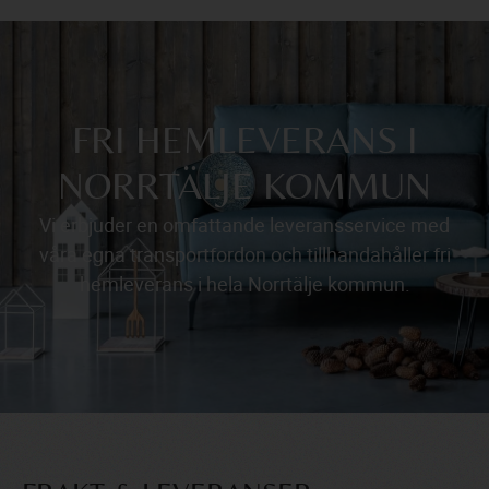
FRI HEMLEVERANS I
NORRTÄLJE KOMMUN
Vi erbjuder en omfattande leveransservice med
våra egna transportfordon och tillhandahåller fri
hemleverans i hela Norrtälje kommun.