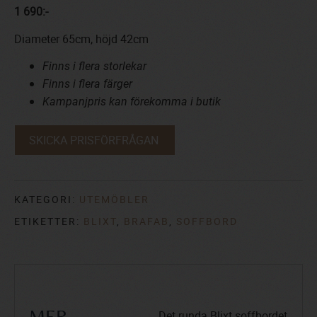
1 690:-
Diameter 65cm, höjd 42cm
Finns i flera storlekar
Finns i flera färger
Kampanjpris kan förekomma i butik
SKICKA PRISFÖRFRÅGAN
KATEGORI:
UTEMÖBLER
ETIKETTER:
BLIXT
,
BRAFAB
,
SOFFBORD
Det runda Blixt soffbordet