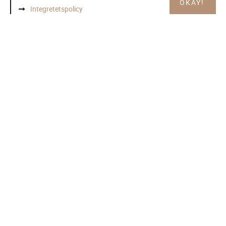
OKAY!
Integretetspolicy