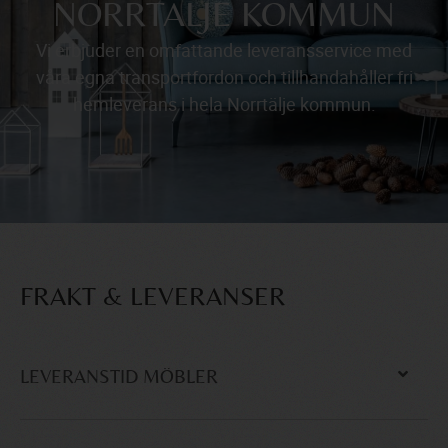
NORRTÄLJE KOMMUN
Vi erbjuder en omfattande leveransservice med
våra egna transportfordon och tillhandahåller fri
hemleverans i hela Norrtälje kommun.
FRAKT & LEVERANSER
LEVERANSTID MÖBLER