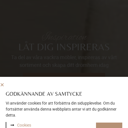
Inspiration
LÅT DIG INSPIRERAS
Ta del av våra vackra möbler, inspireras av vårt
sortiment och skapa ditt drömhem idag
BESÖK VÅR INSPIRATIONSSIDA
GODKÄNNANDE AV SAMTYCKE
Vi använder cookies för att förbättra din sidupplevelse. Om du
fortsätter använda denna webbplats antar vi att du godkänner
detta.
Cookies