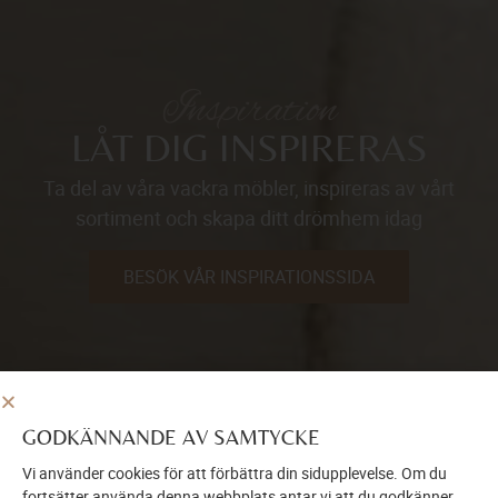
Inspiration
LÅT DIG INSPIRERAS
Ta del av våra vackra möbler, inspireras av vårt
sortiment och skapa ditt drömhem idag
BESÖK VÅR INSPIRATIONSSIDA
GODKÄNNANDE AV SAMTYCKE
Vi använder cookies för att förbättra din sidupplevelse. Om du
fortsätter använda denna webbplats antar vi att du godkänner