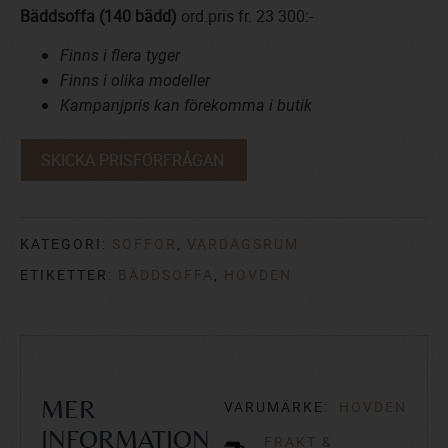
Bäddsoffa (140 bädd)
ord.pris fr. 23 300:-
Finns i flera tyger
Finns i olika modeller
Kampanjpris kan förekomma i butik
SKICKA PRISFÖRFRÅGAN
KATEGORI:
SOFFOR
,
VARDAGSRUM
ETIKETTER:
BÄDDSOFFA
,
HOVDEN
VARUMÄRKE:
HOVDEN
MER
INFORMATION
FRAKT &