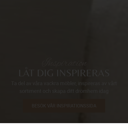
Inspiration
LÅT DIG INSPIRERAS
Ta del av våra vackra möbler, inspireras av vårt
sortiment och skapa ditt drömhem idag
BESÖK VÅR INSPIRATIONSSIDA