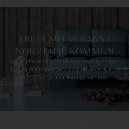
FRI HEMLEVERANS I
NORRTÄLJE KOMMUN
Vi erbjuder en omfattande leveransservice med
våra egna transportfordon och tillhandahåller fri
hemleverans i hela Norrtälje kommun.