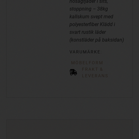
nosagfjäder i sits,
stoppning – 38kg
kallskum svept med
polyesterfiber Klädd i
svart rustik läder
(konstläder på baksidan)
VARUMÄRKE:
MÖBELFORM
FRAKT &
LEVERANS