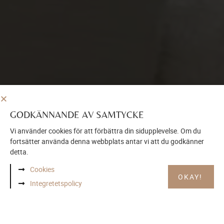
Inspiration
GODKÄNNANDE AV SAMTYCKE
LÅT DIG INSPIRERAS
Vi använder cookies för att förbättra din sidupplevelse. Om du
fortsätter använda denna webbplats antar vi att du godkänner
Ta del av våra vackra möbler, inspireras av vårt
detta.
sortiment och skapa ditt drömhem idag
Cookies
OKAY!
Integretetspolicy
BESÖK VÅR INSPIRATIONSSIDA