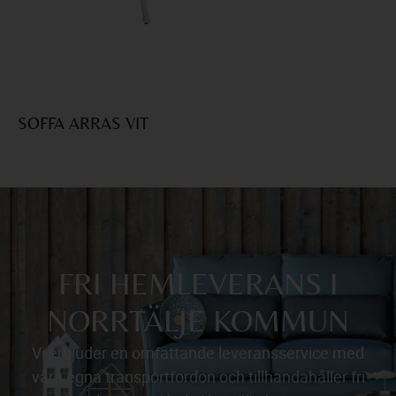
SOFFA ARRAS VIT
A
FRI HEMLEVERANS I
NORRTÄLJE KOMMUN
Vi erbjuder en omfattande leveransservice med
våra egna transportfordon och tillhandahåller fri