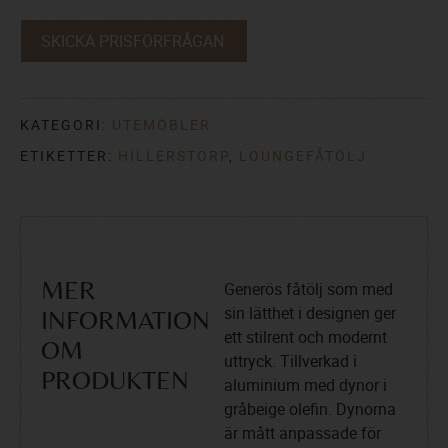
SKICKA PRISFÖRFRÅGAN
KATEGORI:
UTEMÖBLER
ETIKETTER:
HILLERSTORP
,
LOUNGEFÅTÖLJ
Generös fåtölj som med
MER
sin lätthet i designen ger
INFORMATION
ett stilrent och modernt
OM
uttryck. Tillverkad i
PRODUKTEN
aluminium med dynor i
gråbeige olefin. Dynorna
är mått anpassade för