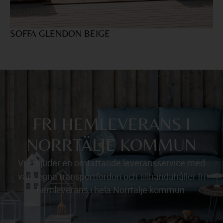
SOFFA GLENDON BEIGE
F
FRI HEMLEVERANS I
NORRTÄLJE KOMMUN
Vi erbjuder en omfattande leveransservice med
våra egna transportfordon och tillhandahåller fri
hemleverans i hela Norrtälje kommun.