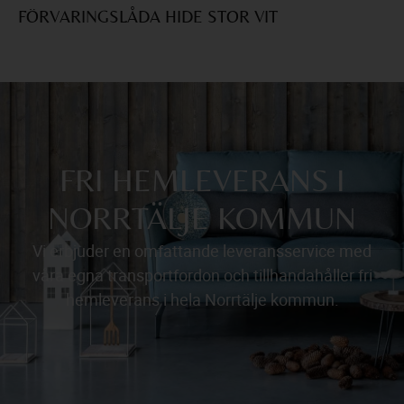
FÖRVARINGSLÅDA HIDE STOR VIT
F
FRI HEMLEVERANS I
NORRTÄLJE KOMMUN
Vi erbjuder en omfattande leveransservice med
våra egna transportfordon och tillhandahåller fri
hemleverans i hela Norrtälje kommun.