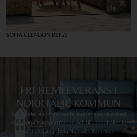
SOFFA GLENDON BEIGE
F
FRI HEMLEVERANS I
NORRTÄLJE KOMMUN
Vi erbjuder en omfattande leveransservice med
våra egna transportfordon och tillhandahåller fri
hemleverans i hela Norrtälje kommun.