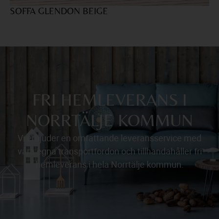
SOFFA GLENDON BEIGE
F
FRI HEMLEVERANS I
NORRTÄLJE KOMMUN
Vi erbjuder en omfattande leveransservice med
våra egna transportfordon och tillhandahåller fri
hemleverans i hela Norrtälje kommun.