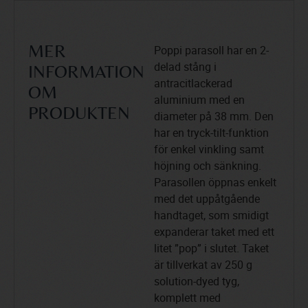
Poppi parasoll har en 2-
MER
delad stång i
INFORMATION
antracitlackerad
OM
aluminium med en
PRODUKTEN
diameter på 38 mm. Den
har en tryck-tilt-funktion
för enkel vinkling samt
höjning och sänkning.
Parasollen öppnas enkelt
med det uppåtgående
handtaget, som smidigt
expanderar taket med ett
litet ”pop” i slutet. Taket
är tillverkat av 250 g
solution-dyed tyg,
komplett med